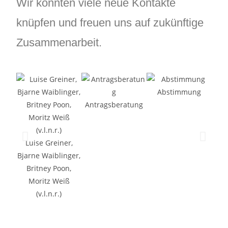
Wir konnten viele neue Kontakte
knüpfen und freuen uns auf zukünftige
Zusammenarbeit.
Abstimmung
P
Antragsberatung
Luise Greiner,
Bjarne Waiblinger,
Britney Poon,
Moritz Weiß
(v.l.n.r.)