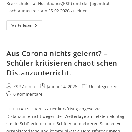
Kreisschülerrat Hochtaunus(KSR) und der Jugendrat
Hochtaunuskreis am 25.02.2026 zu einer…
Junge
Weiterlesen
Stimmen
Im
Fokus:
Unsere
Zukunft,
Unsere
Aus Corona nichts gelernt? –
Fragen!
Schüler kritisieren chaotischen
Distanzunterricht.
Beitrags-
Beitrag
Beitrags-
KSR Admin
Januar 14, 2026
Uncategorized
Autor:
veröffentlicht:
Kategorie:
Beitrags-
0 Kommentare
Kommentare:
HOCHTAUNUSKREIS - Der kurzfristig angesetzte
Distanzunterricht wegen der Wetterlage am letzten Montag
stellte Schülerinnen und Schüler an mehreren Schulen vor
organisatorische und kommunikative Herausforderungen.