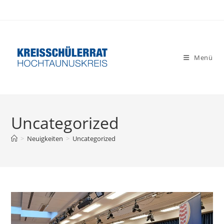
Zum
Inhalt
springen
Menü
Uncategorized
>
Neuigkeiten
>
Uncategorized