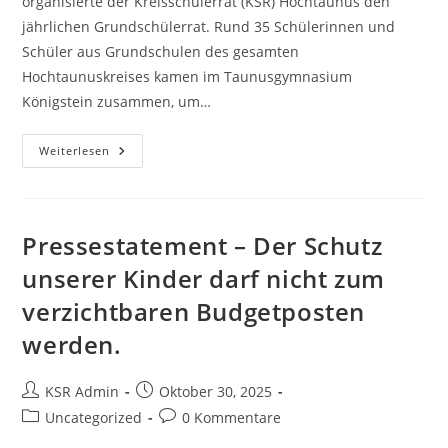
organisierte der Kreisschülerrat (KSR) Hochtaunus den
jährlichen Grundschülerrat. Rund 35 Schülerinnen und
Schüler aus Grundschulen des gesamten
Hochtaunuskreises kamen im Taunusgymnasium
Königstein zusammen, um…
Grundschüler
Weiterlesen
Fordern
Wasserspender
Und
Klimaanlagen
An
Schulen
Pressestatement – Der Schutz
unserer Kinder darf nicht zum
verzichtbaren Budgetposten
werden.
Beitrags-
Beitrag
KSR Admin
Oktober 30, 2025
Autor:
veröffentlicht:
Beitrags-
Beitrags-
Uncategorized
0 Kommentare
Kategorie:
Kommentare: