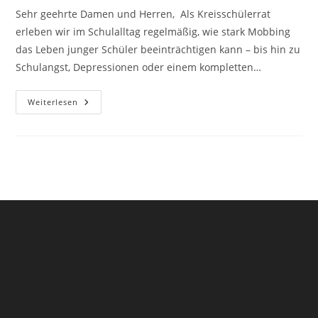
Sehr geehrte Damen und Herren, Als Kreisschülerrat
erleben wir im Schulalltag regelmäßig, wie stark Mobbing
das Leben junger Schüler beeinträchtigen kann – bis hin zu
Schulangst, Depressionen oder einem kompletten…
Pressestatement
Weiterlesen
–
Der
Schutz
Unserer
Kinder
Darf
Nicht
Zum
Verzichtbaren
Budgetposten
Werden.