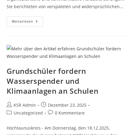
Sie berichteten von verspäteten und widersprüchlichen…
Aus
Weiterlesen
Corona
Nichts
Gelernt?
–
Schüler
Kritisieren
Chaotischen
Distanzunterricht.
Grundschüler fordern
Wasserspender und
Klimaanlagen an Schulen
Beitrags-
Beitrag
KSR Admin
Dezember 23, 2025
Autor:
veröffentlicht:
Beitrags-
Beitrags-
Uncategorized
0 Kommentare
Kategorie:
Kommentare:
Hochtaunuskreis - Am Donnerstag, den 18.12.2025,